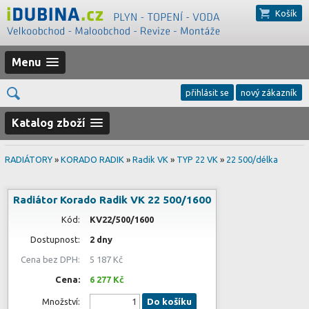
Košík
Menu
přihlásit se
nový zákazník
Katalog zboží
RADIÁTORY
»
KORADO RADIK
»
Radik VK
»
TYP 22 VK
»
22 500/délka
Radiátor Korado Radik VK 22 500/1600
Kód:
KV22/500/1600
Dostupnost:
2 dny
Cena bez DPH:
5 187 Kč
Cena:
6 277 Kč
Množství:
Do košíku