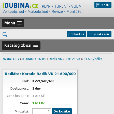
Košík
Menu
přihlásit se
nový zákazník
Katalog zboží
RADIÁTORY
»
KORADO RADIK
»
Radik VK
»
TYP 21 VK
»
21 600/délka
Radiátor Korado Radik VK 21 600/600
Kód:
KV21/600/600
Dostupnost:
2 dny
Cena bez DPH:
3 017 Kč
Cena:
3 651 Kč
Množství:
Do košíku