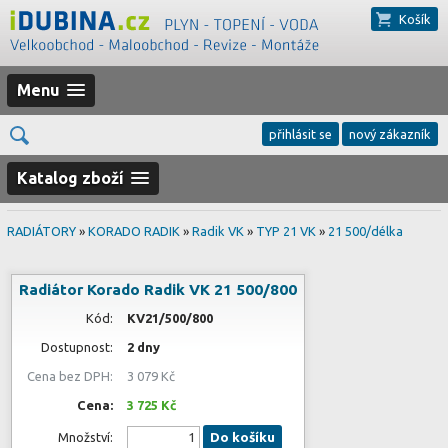
Košík
Menu
přihlásit se
nový zákazník
Katalog zboží
RADIÁTORY
»
KORADO RADIK
»
Radik VK
»
TYP 21 VK
»
21 500/délka
Radiátor Korado Radik VK 21 500/800
Kód:
KV21/500/800
Dostupnost:
2 dny
Cena bez DPH:
3 079 Kč
Cena:
3 725 Kč
Množství:
Do košíku