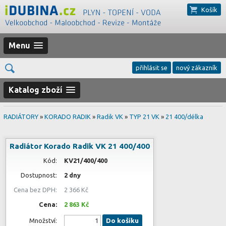
Košík
Menu
přihlásit se
nový zákazník
Katalog zboží
RADIÁTORY
»
KORADO RADIK
»
Radik VK
»
TYP 21 VK
»
21 400/délka
Radiátor Korado Radik VK 21 400/400
Kód:
KV21/400/400
Dostupnost:
2 dny
Cena bez DPH:
2 366 Kč
Cena:
2 863 Kč
Množství:
Do košíku