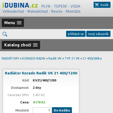
Košík
Menu
přihlásit se
nový zákazník
Katalog zboží
RADIÁTORY
»
KORADO RADIK
»
Radik VK
»
TYP 21 VK
»
21 400/délka
Radiátor Korado Radik VK 21 400/1200
Kód:
KV21/400/1200
Dostupnost:
2 dny
Cena bez DPH:
3 451 Kč
Cena:
4 176 Kč
Množství:
Do košíku