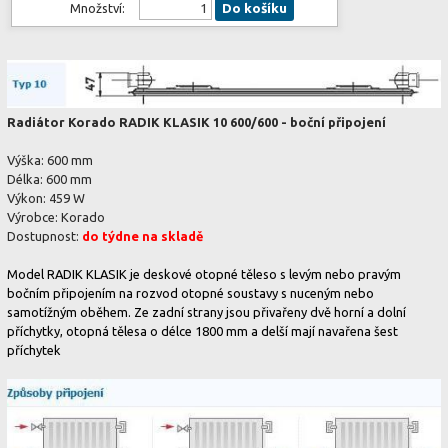
Množství:
Do košíku
Radiátor Korado RADIK KLASIK 10 600/600 - boční připojení
Výška: 600 mm
Délka: 600 mm
Výkon: 459 W
Výrobce: Korado
Dostupnost:
do týdne na skladě
Model RADIK KLASIK je deskové otopné těleso s levým nebo pravým
bočním připojením na rozvod otopné soustavy s nuceným nebo
samotížným oběhem. Ze zadní strany jsou přivařeny dvě horní a dolní
příchytky, otopná tělesa o délce 1800 mm a delší mají navařena šest
příchytek