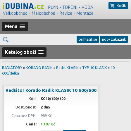
Košík
Menu
přihlásit se
nový zákazník
Katalog zboží
RADIÁTORY
»
KORADO RADIK
»
Radik KLASIK
»
TYP 10 KLASIK
»
10
600/délka
Radiátor Korado Radik KLASIK 10 600/600
Kód:
KC10/600/600
Dostupnost:
2 dny
Cena bez DPH:
989 Kč
Cena:
1 197 Kč