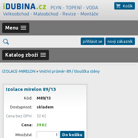
Košík
Menu
přihlásit se
nový zákazník
Katalog zboží
IZOLACE-MIRELON
»
Vnitřní průměr-89 / tloušťka stěny
Izolace mirelon 89/13
Kód:
M89/13
Dostupnost:
skladem
Cena bez DPH:
32 Kč
Cena:
39 Kč
Množství:
Do košíku