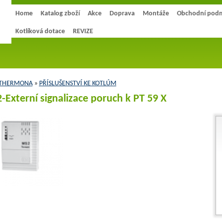
Home
Katalog zboží
Akce
Doprava
Montáže
Obchodní pod
Kotlíková dotace
REVIZE
 THERMONA
»
PŘÍSLUŠENSTVÍ KE KOTLÚM
-Externí signalizace poruch k PT 59 X