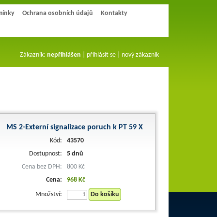
mínky
Ochrana osobních údajů
Kontakty
Zákazník:
nepřihlášen
|
přihlásit se
|
nový zákazník
MS 2-Externí signalizace poruch k PT 59 X
Kód:
43570
Dostupnost:
5 dnů
Cena bez DPH:
800 Kč
Cena:
968 Kč
Množství:
Do košíku