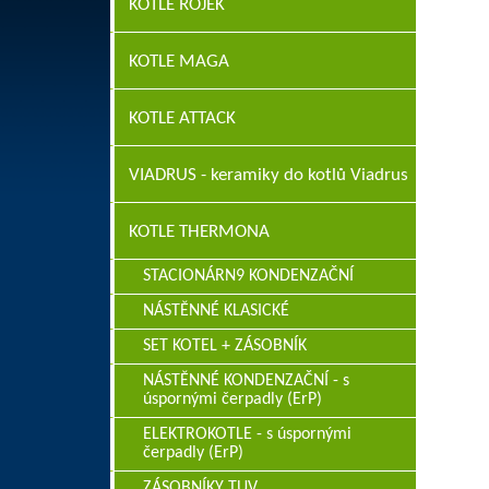
KOTLE ROJEK
KOTLE MAGA
KOTLE ATTACK
VIADRUS - keramiky do kotlů Viadrus
KOTLE THERMONA
STACIONÁRN9 KONDENZAČNÍ
NÁSTĚNNÉ KLASICKÉ
SET KOTEL + ZÁSOBNÍK
NÁSTĚNNÉ KONDENZAČNÍ - s
úspornými čerpadly (ErP)
ELEKTROKOTLE - s úspornými
čerpadly (ErP)
ZÁSOBNÍKY TUV