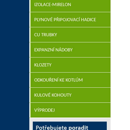
IZOLACE-MIRELON
PLYNOVÉ PŘIPOJOVACÍ HADICE
CU TRUBKY
EXPANZNÍ NÁDOBY
KLOZETY
ODKOUŘENÍ KE KOTLÚM
KULOVÉ KOHOUTY
VÝPRODEJ