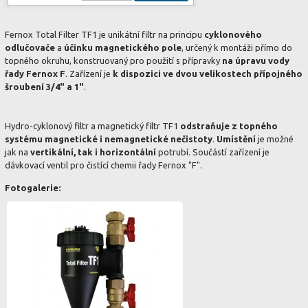
Fernox Total Filter TF1 je unikátní filtr na principu
cyklonového
odlučovače
a
účinku magnetického pole
, určený k montáži přímo do
topného okruhu, konstruovaný pro použití s přípravky
na úpravu vody
řady Fernox F
. Zařízení je
k dispozici ve dvou velikostech přípojného
šroubení 3/4" a 1"
.
Hydro-cyklonový filtr a magnetický filtr TF1
odstraňuje z topného
systému magnetické i nemagnetické nečistoty
.
Umístění
je možné
jak na
vertikální, tak i horizontální
potrubí. Součástí zařízení je
dávkovací ventil pro čistící chemii řady Fernox "F".
Fotogalerie: