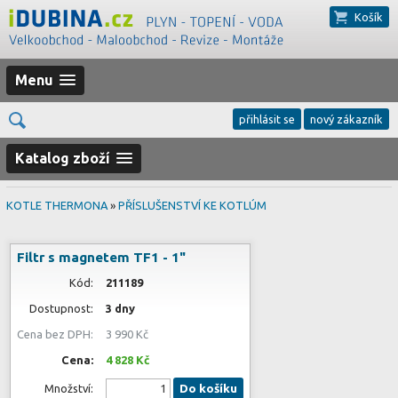
Košík
Menu
přihlásit se
nový zákazník
Katalog zboží
KOTLE THERMONA
»
PŘÍSLUŠENSTVÍ KE KOTLÚM
Filtr s magnetem TF1 - 1"
Kód:
211189
Dostupnost:
3 dny
Cena bez DPH:
3 990 Kč
Cena:
4 828 Kč
Množství:
Do košíku