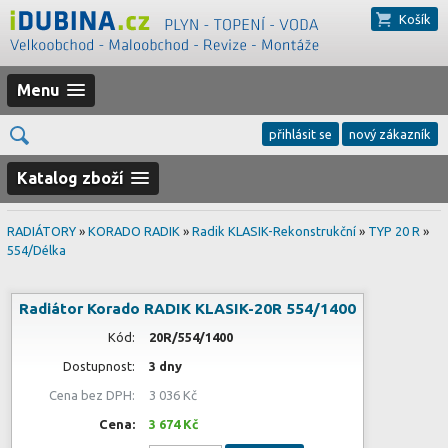
Košík
Menu
přihlásit se
nový zákazník
Katalog zboží
RADIÁTORY
»
KORADO RADIK
»
Radik KLASIK-Rekonstrukční
»
TYP 20 R
»
554/Délka
Radiátor Korado RADIK KLASIK-20R 554/1400
Kód:
20R/554/1400
Dostupnost:
3 dny
Cena bez DPH:
3 036 Kč
Cena:
3 674 Kč