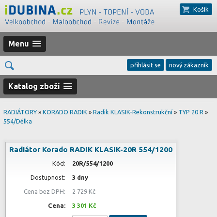
Košík
Menu
přihlásit se
nový zákazník
Katalog zboží
RADIÁTORY
»
KORADO RADIK
»
Radik KLASIK-Rekonstrukční
»
TYP 20 R
»
554/Délka
Radiátor Korado RADIK KLASIK-20R 554/1200
Kód:
20R/554/1200
Dostupnost:
3 dny
Cena bez DPH:
2 729 Kč
Cena:
3 301 Kč