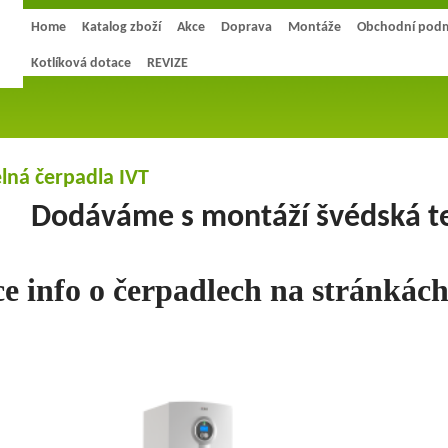
Home
Katalog zboží
Akce
Doprava
Montáže
Obchodní pod
Kotlíková dotace
REVIZE
lná čerpadla IVT
Dodáváme s montáží švédská te
ce info o čerpadlech na stránkác