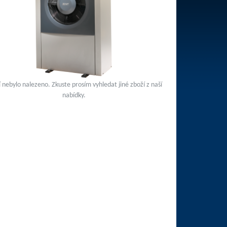
 nebylo nalezeno. Zkuste prosím vyhledat jiné zboží z naší
nabídky.