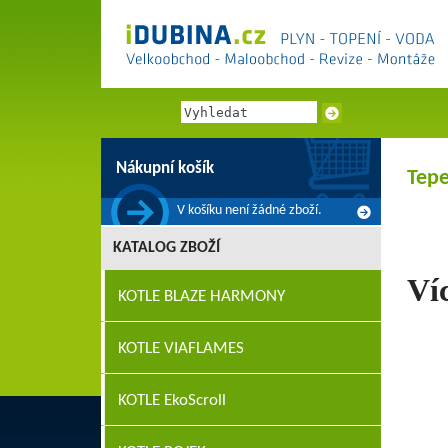
Nákupní košík
Tepe
V košíku není žádné zboží.
KATALOG ZBOŽÍ
Ví
KOTLE BLAZE HARMONY
KOTLE VIAFLAMES
KOTLE EkoScroll