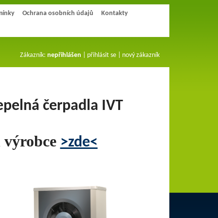
mínky
Ochrana osobních údajů
Kontakty
Zákazník:
nepřihlášen
|
přihlásit se
|
nový zákazník
pelná čerpadla IVT
h výrobce
>zde<