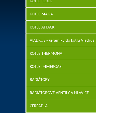
KOTLE ROJEK
KOTLE MAGA
KOTLE ATTACK
VIADRUS - keramiky do kotlů Viadrus
KOTLE THERMONA
KOTLE IMMERGAS
RADIÁTORY
RADIÁTOROVÉ VENTILY A HLAVICE
ČERPADLA