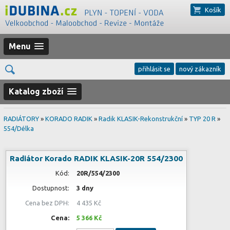
Košík
Menu
přihlásit se
nový zákazník
Katalog zboží
RADIÁTORY
»
KORADO RADIK
»
Radik KLASIK-Rekonstrukční
»
TYP 20 R
»
554/Délka
Radiátor Korado RADIK KLASIK-20R 554/2300
Kód:
20R/554/2300
Dostupnost:
3 dny
Cena bez DPH:
4 435 Kč
Cena:
5 366 Kč