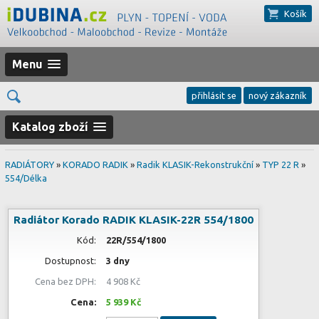
Košík
Menu
přihlásit se
nový zákazník
Katalog zboží
RADIÁTORY
»
KORADO RADIK
»
Radik KLASIK-Rekonstrukční
»
TYP 22 R
»
554/Délka
Radiátor Korado RADIK KLASIK-22R 554/1800
Kód:
22R/554/1800
Dostupnost:
3 dny
Cena bez DPH:
4 908 Kč
Cena:
5 939 Kč