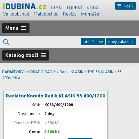
Košík
Menu
přihlásit se
nový zákazník
Katalog zboží
RADIÁTORY
»
KORADO RADIK
»
Radik KLASIK
»
TYP 33 KLASIK
»
33
400/délka
Radiátor Korado Radik KLASIK 33 400/1200
Kód:
KC33/400/1200
Dostupnost:
2 dny
Cena bez DPH:
4 380 Kč
Cena:
5 300 Kč