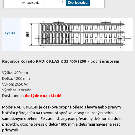
Množství:
Do košíku
Radiátor Korado RADIK KLASIK
33 400/1200
- boční připojení
Výška: 400 mm
Délka: 1200 mm
Výkon: 2650 W
Výrobce: Korado
Dostupnost:
do týdne na skladě
Model RADIK KLASIK je deskové otopné těleso s levým nebo pravým
bočním připojením na rozvod otopné soustavy s nuceným nebo
samotížným oběhem. Ze zadní strany jsou přivařeny dvě horní a dolní
příchytky, otopná tělesa o délce 1800 mm a delší mají navařena šest
příchytek