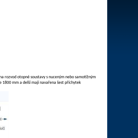
 na rozvod otopné soustavy s nuceným nebo samotížným
ce 1800 mm a delší mají navařena šest příchytek