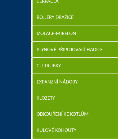
ČERPADLA
BOJLERY DRAŽICE
IZOLACE-MIRELON
PLYNOVÉ PŘIPOJOVACÍ HADICE
CU TRUBKY
EXPANZNÍ NÁDOBY
KLOZETY
ODKOUŘENÍ KE KOTLÚM
KULOVÉ KOHOUTY