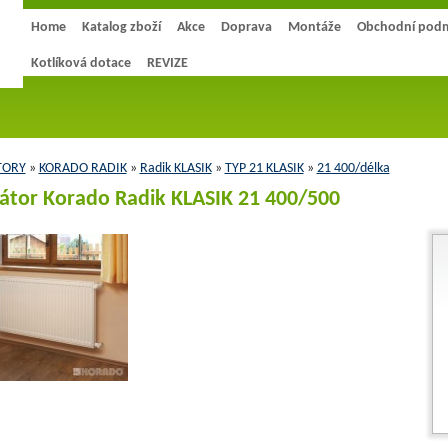
Home
Katalog zboží
Akce
Doprava
Montáže
Obchodní pod
Kotlíková dotace
REVIZE
TORY
»
KORADO RADIK
»
Radik KLASIK
»
TYP 21 KLASIK
»
21 400/délka
átor Korado Radik KLASIK 21 400/500