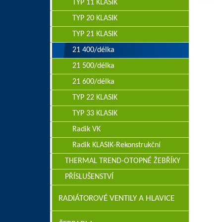
TYP 11 KLASIK
TYP 20 KLASIK
TYP 21 KLASIK
21 400/délka
21 500/délka
21 600/délka
TYP 22 KLASIK
TYP 33 KLASIK
Radik VK
Radik KLASIK-Rekonstrukční
THERMAL TREND-OTOPNÉ ŽEBŘÍKY
PŘÍSLUŠENSTVÍ
RADIÁTOROVÉ VENTILY A HLAVICE