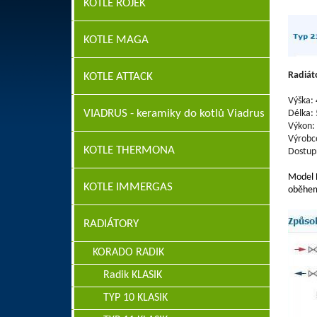
KOTLE ROJEK
KOTLE MAGA
Radiát
KOTLE ATTACK
Výška:
VIADRUS - keramiky do kotlů Viadrus
Délka:
Výkon:
Výrobc
KOTLE THERMONA
Dostup
Model 
KOTLE IMMERGAS
oběhem.
RADIÁTORY
KORADO RADIK
Radik KLASIK
TYP 10 KLASIK