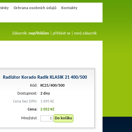
mínky
Ochrana osobních údajů
Kontakty
Zákazník:
nepřihlášen
|
přihlásit se
|
nový zákazník
Radiátor Korado Radik KLASIK 21 400/500
Kód:
KC21/400/500
Dostupnost:
2 dny
Cena bez DPH:
1 695 Kč
Cena:
2 052 Kč
Množství:
Do košíku