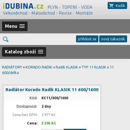
Košík
Menu
přihlásit se
nový zákazník
Katalog zboží
RADIÁTORY
»
KORADO RADIK
»
Radik KLASIK
»
TYP 11 KLASIK
»
11
600/délka
Radiátor Korado Radik KLASIK 11 600/1600
Kód:
KC11/600/1600
Dostupnost:
2 dny
Cena bez DPH:
2 971 Kč
Cena:
3 595 Kč