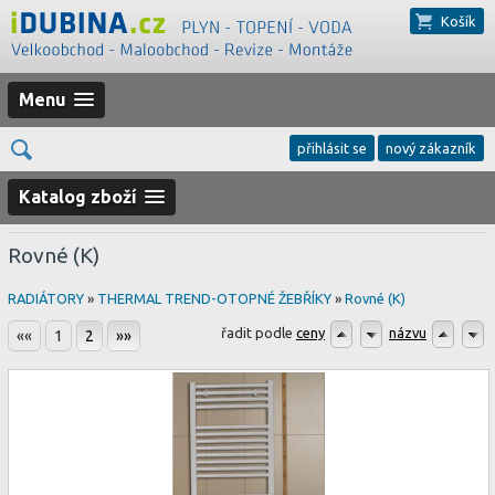
Košík
Menu
přihlásit se
nový zákazník
Katalog zboží
Rovné (K)
RADIÁTORY
»
THERMAL TREND-OTOPNÉ ŽEBŘÍKY
»
Rovné (K)
řadit podle
ceny
názvu
««
1
2
»»