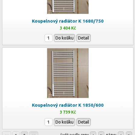
Koupelnový radiátor K 1680/750
3 404 Kč
Do košíku
Detail
Koupelnový radiátor K 1850/600
3 739 Kč
Do košíku
Detail
řadit podle
ceny
názvu