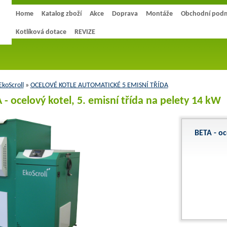
Home
Katalog zboží
Akce
Doprava
Montáže
Obchodní pod
Kotlíková dotace
REVIZE
koScroll
»
OCELOVÉ KOTLE AUTOMATICKÉ 5 EMISNÍ TŘÍDA
 - ocelový kotel, 5. emisní třída na pelety 14 kW
BETA - oc