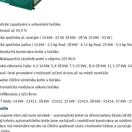
ické zapalování a vyhasínání hořáku
innost až 93,9 %
zká spotřeba el. energie ( 14 kW - 23 W, 18 kW - 28 W, 25 kW - 33 W )
zká spotřeba paliva ( 14 kW - 3,2 kg/hod, 18 kW - 4,11 kg/hod, 25 kW - 5,5 
dnoduchá konstrukce kotle a hořáku
lkokapacitní zásobník pelet o objemu 325 litrů
roká výkonová řada: 4,2-14 kW, 5,4-18 kW, 7,5-25 kW , 8,4-28 kW, 11,1-37 kW, 1
avé i levé provedení s možností určení strany až na místě montáže
adné čištění výměníku kotle a hořáku
tomatická modulace výkonu hořáku
rtifikováno v SZU Brno
T kódy: 14 kW - 21411, 18 kW - 21412, 25 kW - 21413, 28 kW - 21414, 37 kW - 
kotle
vujeme Vám náš nový výrobek – automatický kotel na dřevní pelety EkoScroll BE
oji tohoto automatického kotle jsme vycházeli z osvědčené konstrukce se svislým
kce má minimální nároky na čištění spalinové cesty v kotlovém tělese a zaručuje 
i týdny.