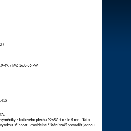
kg/hod )
4,9-49,9 kW, 16,8-56 kW
21415
TA.
i výměníky z kotlového plechu P265GH o síle 5 mm. Tato
vysokou účinnost. Pravidelné čištění stačí provádět jednou