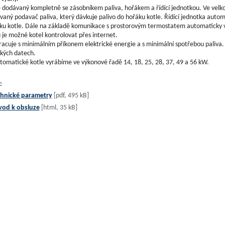
e dodávaný kompletně se zásobníkem paliva, hořákem a řídící jednotkou. Ve velko
aný podavač paliva, který dávkuje palivo do hořáku kotle. Řídící jednotka automa
u kotle. Dále na základě komunikace s prostorovým termostatem automaticky vyh
je možné kotel kontrolovat přes internet.
racuje s minimálním příkonem elektrické energie a s minimální spotřebou paliva. 
kých datech.
tomatické kotle vyrábíme ve výkonové řadě 14, 18, 25, 28, 37, 49 a 56 kW.
:
hnické parametry
[pdf, 495 kB]
vod k obsluze
[html, 35 kB]