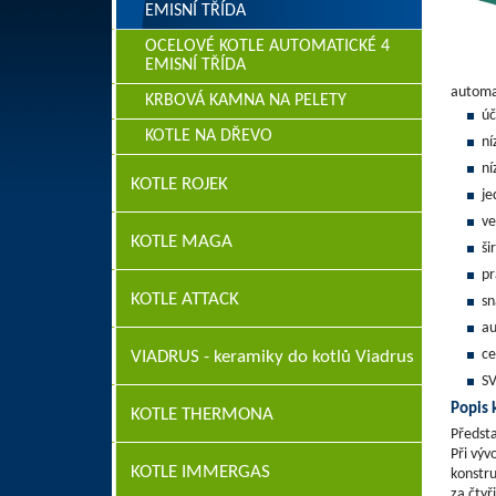
EMISNÍ TŘÍDA
OCELOVÉ KOTLE AUTOMATICKÉ 4
EMISNÍ TŘÍDA
automat
KRBOVÁ KAMNA NA PELETY
úč
KOTLE NA DŘEVO
ní
ní
KOTLE ROJEK
je
ve
KOTLE MAGA
ši
pr
KOTLE ATTACK
sn
au
ce
VIADRUS - keramiky do kotlů Viadrus
SV
Popis 
KOTLE THERMONA
Předsta
Při výv
KOTLE IMMERGAS
konstru
za čtyř