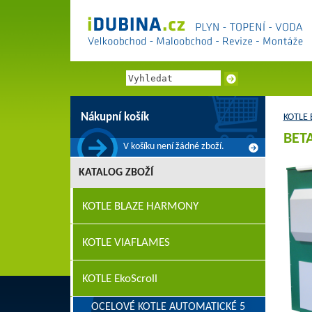
Nákupní košík
KOTLE E
BETA
V košíku není žádné zboží.
KATALOG ZBOŽÍ
KOTLE BLAZE HARMONY
KOTLE VIAFLAMES
KOTLE EkoScroll
OCELOVÉ KOTLE AUTOMATICKÉ 5