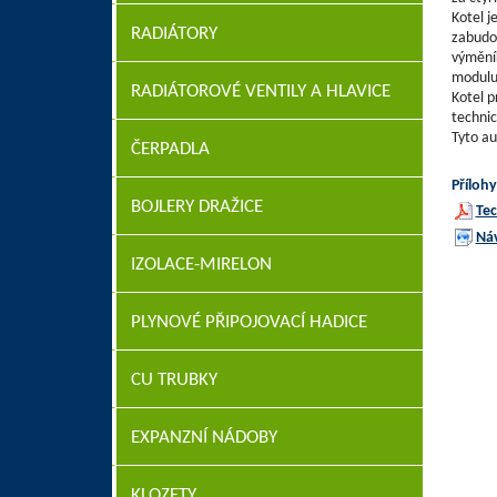
Kotel j
RADIÁTORY
zabudov
výměník
modulu 
RADIÁTOROVÉ VENTILY A HLAVICE
Kotel p
technic
Tyto au
ČERPADLA
Přílohy
BOJLERY DRAŽICE
Tec
Ná
IZOLACE-MIRELON
PLYNOVÉ PŘIPOJOVACÍ HADICE
CU TRUBKY
EXPANZNÍ NÁDOBY
KLOZETY