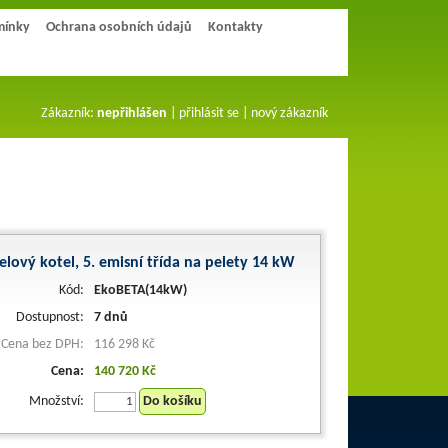
mínky
Ochrana osobních údajů
Kontakty
Zákazník:
nepřihlášen
|
přihlásit se
|
nový zákazník
elový kotel, 5. emisní třída na pelety 14 kW
Kód:
EkoBETA(14kW)
Dostupnost:
7 dnů
Cena bez DPH:
116 298 Kč
Cena:
140 720 Kč
Množství:
Do košíku