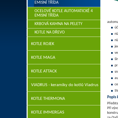
EMISNÍ TŘÍDA
OCELOVÉ KOTLE AUTOMATICKÉ 4
EMISNÍ TŘÍDA
automat
KRBOVÁ KAMNA NA PELETY
úč
KOTLE NA DŘEVO
ní
ní
KOTLE ROJEK
je
ve
KOTLE MAGA
ši
pr
KOTLE ATTACK
sn
au
ce
VIADRUS - keramiky do kotlů Viadrus
SV
Popis 
KOTLE THERMONA
Předsta
Při výv
KOTLE IMMERGAS
konstru
za čtyř