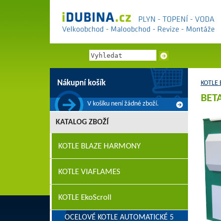
Nákupní košík
KOTLE E
BETA
V košíku není žádné zboží.
KATALOG ZBOŽÍ
KOTLE BLAZE HARMONY
KOTLE VIAFLAMES
KOTLE EkoScroll
OCELOVÉ KOTLE AUTOMATICKÉ 5