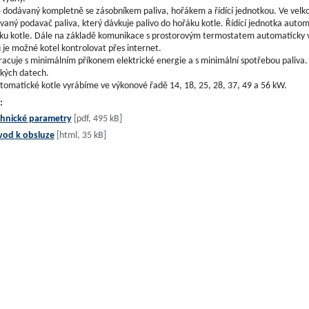
e dodávaný kompletně se zásobníkem paliva, hořákem a řídící jednotkou. Ve velko
aný podavač paliva, který dávkuje palivo do hořáku kotle. Řídící jednotka automa
u kotle. Dále na základě komunikace s prostorovým termostatem automaticky vyh
je možné kotel kontrolovat přes internet.
racuje s minimálním příkonem elektrické energie a s minimální spotřebou paliva. 
kých datech.
tomatické kotle vyrábíme ve výkonové řadě 14, 18, 25, 28, 37, 49 a 56 kW.
:
hnické parametry
[pdf, 495 kB]
vod k obsluze
[html, 35 kB]