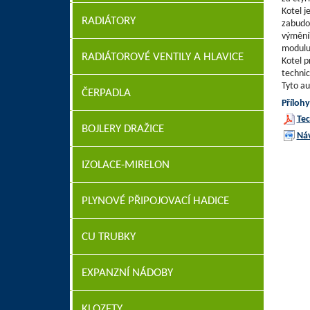
Kotel j
RADIÁTORY
zabudov
výměník
modulu 
RADIÁTOROVÉ VENTILY A HLAVICE
Kotel p
technic
Tyto au
ČERPADLA
Přílohy
Tec
BOJLERY DRAŽICE
Ná
IZOLACE-MIRELON
PLYNOVÉ PŘIPOJOVACÍ HADICE
CU TRUBKY
EXPANZNÍ NÁDOBY
KLOZETY