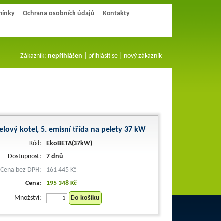
mínky
Ochrana osobních údajů
Kontakty
Zákazník:
nepřihlášen
|
přihlásit se
|
nový zákazník
elový kotel, 5. emisní třída na pelety 37 kW
Kód:
EkoBETA(37kW)
Dostupnost:
7 dnů
Cena bez DPH:
161 445 Kč
Cena:
195 348 Kč
Množství:
Do košíku