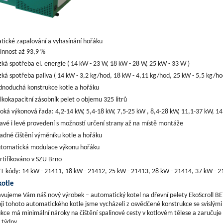
ické zapalování a vyhasínání hořáku
innost až 93,9 %
zká spotřeba el. energie ( 14 kW - 23 W, 18 kW - 28 W, 25 kW - 33 W )
zká spotřeba paliva ( 14 kW - 3,2 kg/hod, 18 kW - 4,11 kg/hod, 25 kW - 5,5 
dnoduchá konstrukce kotle a hořáku
lkokapacitní zásobník pelet o objemu 325 litrů
roká výkonová řada: 4,2-14 kW, 5,4-18 kW, 7,5-25 kW , 8,4-28 kW, 11,1-37 kW, 1
avé i levé provedení s možností určení strany až na místě montáže
adné čištění výměníku kotle a hořáku
tomatická modulace výkonu hořáku
rtifikováno v SZU Brno
T kódy: 14 kW - 21411, 18 kW - 21412, 25 kW - 21413, 28 kW - 21414, 37 kW - 
kotle
vujeme Vám náš nový výrobek – automatický kotel na dřevní pelety EkoScroll BE
oji tohoto automatického kotle jsme vycházeli z osvědčené konstrukce se svislým
kce má minimální nároky na čištění spalinové cesty v kotlovém tělese a zaručuje 
i týdny.