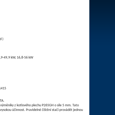
kg/hod )
4,9-49,9 kW, 16,8-56 kW
21415
TA.
i výměníky z kotlového plechu P265GH o síle 5 mm. Tato
vysokou účinnost. Pravidelné čištění stačí provádět jednou