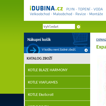
Nákupní košík
EXPAN
Expa
V košíku není žádné zboží.
KATALOG ZBOŽÍ
KOTLE BLAZE HARMONY
KOTLE VIAFLAMES
KOTLE EkoScroll