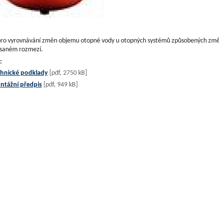
pro vyrovnávání změn objemu otopné vody u otopných systémů způsobených změna
saném rozmezí.
:
hnické podklady
[pdf, 2750 kB]
ntážní předpis
[pdf, 949 kB]