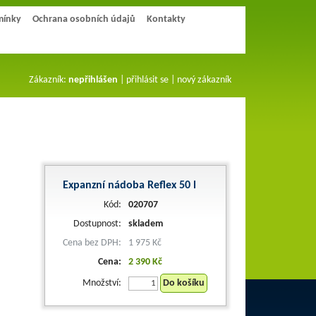
mínky
Ochrana osobních údajů
Kontakty
Zákazník:
nepřihlášen
|
přihlásit se
|
nový zákazník
Expanzní nádoba Reflex 50 l
Kód:
020707
Dostupnost:
skladem
Cena bez DPH:
1 975 Kč
Cena:
2 390 Kč
Množství:
Do košíku