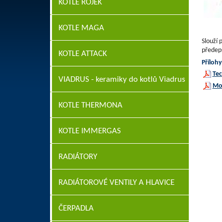
KOTLE ROJEK
KOTLE MAGA
Slouží 
předep
KOTLE ATTACK
Přílohy
Tec
VIADRUS - keramiky do kotlů Viadrus
Mo
KOTLE THERMONA
KOTLE IMMERGAS
RADIÁTORY
RADIÁTOROVÉ VENTILY A HLAVICE
ČERPADLA