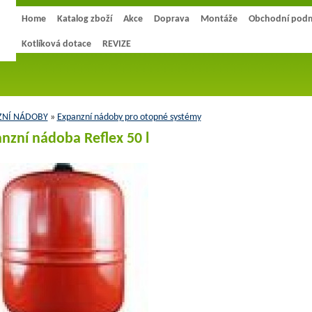
Home
Katalog zboží
Akce
Doprava
Montáže
Obchodní pod
Kotlíková dotace
REVIZE
ZNÍ NÁDOBY
»
Expanzní nádoby pro otopné systémy
nzní nádoba Reflex 50 l