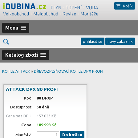
Košík
Menu
přihlásit se
nový zákazník
Katalog zboží
KOTLE ATTACK
»
DŘEVOZPLYŇOVACÍ KOTLE DPX PROFI
ATTACK DPX 80 PROFI
Kód:
80 DPXP
Dostupnost:
50 dnů
Cena bez DPH:
157 023 Kč
Cena:
189 998 Kč
Množství:
Do košíku