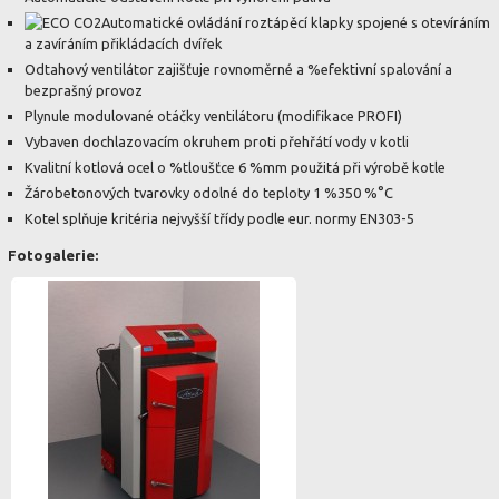
Automatické ovládání roztápěcí klapky spojené s otevíráním
a zavíráním přikládacích dvířek
Odtahový ventilátor zajišťuje rovnoměrné a %efektivní spalování a
bezprašný provoz
Plynule modulované otáčky ventilátoru (modifikace PROFI)
Vybaven dochlazovacím okruhem proti přehřátí vody v kotli
Kvalitní kotlová ocel o %tloušťce 6 %mm použitá při výrobě kotle
Žárobetonových tvarovky odolné do teploty 1 %350 %°C
Kotel splňuje kritéria nejvyšší třídy podle eur. normy EN303-5
Fotogalerie: