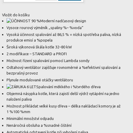
Vložit do košíku
Moderní nadčasový design
Vysoce rourový výměník „spaliny %– %voda“
Vysoká účinnost spalování až 86,5 % = nízká spotřeba paliva, nízká
produkce emisí a %popela
Široká výkonová škála kotle 32–80 kW
2 modifikace – STANDARD a PROFI
Možnost řízení spalování pomocí Lambda sondy
Odtahový ventilátor zajišťuje rovnoměrné a %efektivní spalování a
bezprašný provoz
Plynule modulované otáčky ventilátoru
Spalování měkkého i %tvrdého dřeva
Objemná násypka kotle, která zajistí delší výdrž vytápění na jedno
naložení paliva
Možnost přikládat velké kusy dřeva – délka nakládací komory je až
1 %100 %mm
Minimální množství odpadu
Nenáročná obsluha a %snadné čištění
Automatické odstavení kotle při vyhoření paliva