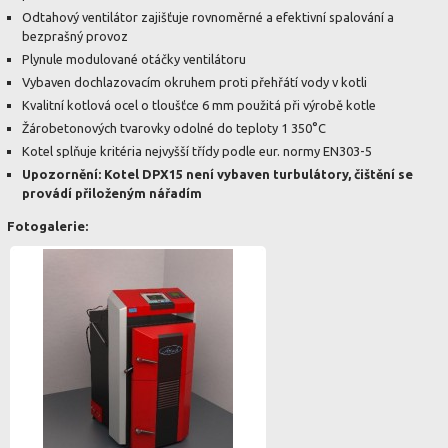
Odtahový ventilátor zajišťuje rovnoměrné a efektivní spalování a
bezprašný provoz
Plynule modulované otáčky ventilátoru
Vybaven dochlazovacím okruhem proti přehřátí vody v kotli
Kvalitní kotlová ocel o tloušťce 6 mm použitá při výrobě kotle
Žárobetonových tvarovky odolné do teploty 1 350°C
Kotel splňuje kritéria nejvyšší třídy podle eur. normy EN303-5
Upozornění: Kotel DPX15 není vybaven turbulátory, čištění se
provádí přiloženým nářadím
Fotogalerie: