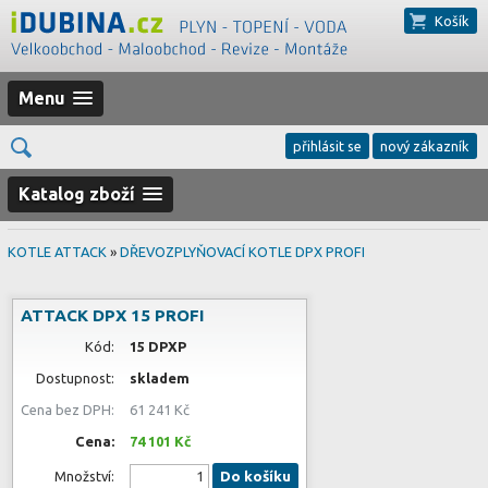
Košík
Menu
přihlásit se
nový zákazník
Katalog zboží
KOTLE ATTACK
»
DŘEVOZPLYŇOVACÍ KOTLE DPX PROFI
ATTACK DPX 15 PROFI
Kód:
15 DPXP
Dostupnost:
skladem
Cena bez DPH:
61 241 Kč
Cena:
74 101 Kč
Množství:
Do košíku