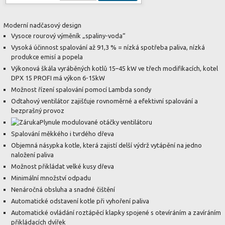
Moderní nadčasový design
Vysoce rourový výměník „spaliny-voda“
Vysoká účinnost spalování až 91,3 % = nízká spotřeba paliva, nízká
produkce emisí a popela
Výkonová škála vyráběných kotlů 15–45 kW ve třech modifikacích, kotel
DPX 15 PROFI má výkon 6-15kW
Možnost řízení spalování pomocí Lambda sondy
Odtahový ventilátor zajišťuje rovnoměrné a efektivní spalování a
bezprašný provoz
Plynule modulované otáčky ventilátoru
Spalování měkkého i tvrdého dřeva
Objemná násypka kotle, která zajistí delší výdrž vytápění na jedno
naložení paliva
Možnost přikládat velké kusy dřeva
Minimální množství odpadu
Nenáročná obsluha a snadné čištění
Automatické odstavení kotle při vyhoření paliva
Automatické ovládání roztápěcí klapky spojené s otevíráním a zavíráním
přikládacích dvířek