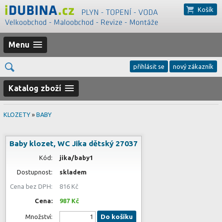
Košík
Menu
přihlásit se
nový zákazník
Katalog zboží
KLOZETY
»
BABY
Baby klozet, WC Jika dětský 27037
Kód:
jika/baby1
Dostupnost:
skladem
Cena bez DPH:
816 Kč
Cena:
987 Kč
Množství:
Do košíku