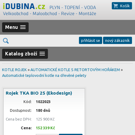
Košík
Menu
přihlásit se
nový zákazník
Katalog zboží
KOTLE ROJEK
»
AUTOMATICKÉ KOTLE S RETORTOVÝM HOŘÁKEM
»
Automatické teplovodní kotle na dřevěné pelety
Rojek TKA BIO 25 (Ekodesign)
Kód:
1022023
Dostupnost:
180 dnů
Cena bez DPH:
125 900 Kč
Cena:
152 339 Kč