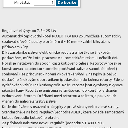
Množství:
Do košíku
Regulovatelný výkon 7, 5 – 25 kW
Automatický teplovodní kotel
ROJEK TKA BIO 25
umožňuje automaticky
spalovat
dřevěné pelety
o průměru 6 – 10 mm - kvalitní bílé, ale i s
přídavkem kůry.
Díky zásobníku paliva, elektronické regulaci a hořáku se šnekovým
podavačem, může kotel pracovat v automatickém režimu i několik dní.
Hořák je instalován do spodní části kotlového tělesa. Retortový hořák je
konstruován na principu spodního podávání paliva a samotné hoření (
spalování ) lze přirovnat k hoření v kovářské výhni. Z násypky je palivo
dodáváno šnekovým dopravníkem (podavačem) do kolena retorty. Zde je
vytlačováno vzhůru na kruhový rošt.
Rošt i retorta jsou vyrobeny z vysoce
jakostní litiny.
Retorta je umístěna ve směšovači, do kterého je vháněn
vzduch ventilátorem. Drážkami mezi retortou a roštem je pak vzduch
vháněn do nahořelé vrstvy paliva.
Kotle dodáváme s osazením násypky z pravé strany nebo z levé strany.
Standardně je na kotli regulační jednotka
ADEX
, která ovládá samostatný
kotel a čerpadlo kotlového okruhu.
Za příplatek nabízíme novou regulační jednotku
ST 480 zPID
.