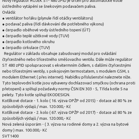
Nový regulátor ROJEK ST- 480 zPID je určen pro automatické kotle
ústředního vytápění se šnekovým podavačem paliva.
Ovládá:
● ventilátor hořáku (plynule řídí otáčky ventilátoru)
● podavač paliva (řídí dávkování dle potřebného výkonu)
● čerpadlo oběhové vody ústředního topení (ÚT)
● čerpadlo teplé užitkové vody (TUV)
● čerpadlo kotlového okruhu
● čerpadlo cirkulace (TUV)
Regulátor v základu obsahuje zabudovaný modul pro ovládání
čtyřcestného nebo třícestného směšovacího ventilu. Dále může regulátor
ST 480 zPID spolupracovat s ekvitermním čidlem, s dalšími čtyřcestnými
nebo třícestnými ventily, s pokojovým termostatem, s modulem GSM, s
modulem Ethernet ( přes internet). Nabídku příslušenství naleznete níže.
Tyto teplovodní kotle jsou vybaveny dochlazovací smyčkou (ochrana proti
přetopení) a splňují požadavky normy ČSN EN 303 - 5,
Třída kotle 5 na
pelety.
Tyto kotle splňují EKODESIGN.
Kotlíkové dotace - 1. kolo ( 16. výzva OPŽP od 2015) - dotace až 80 % ze
způsobilých výdajů / max. 120.000,- Kč
Kotlíkové dotace - 2. kolo ( 67. výzva OPŽP od 2017) - dotace až 80 % ze
způsobilých výdajů / max. 120.000,- Kč
Nová zelená úsporám - ( 3. výzva na rodinné domy a 2. výzva na bytové
domy ) max. 100.000,- Kč
SVT1400