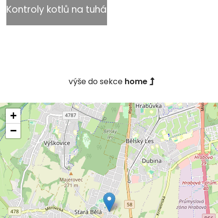
Kontroly kotlů na tuhá paliva
výše do sekce
home
+
−