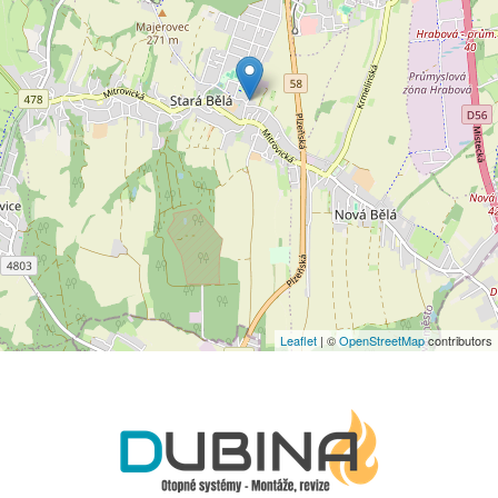
Leaflet
| ©
OpenStreetMap
contributors