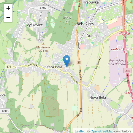
+
−
Leaflet
| ©
OpenStreetMap
contributors