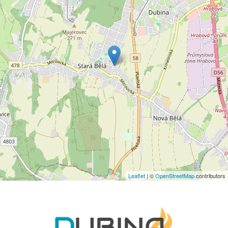
Leaflet
| ©
OpenStreetMap
contributors