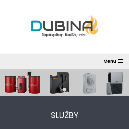
Menu
•
SLUŽBY