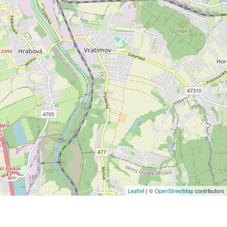
Leaflet
| ©
OpenStreetMap
contributors