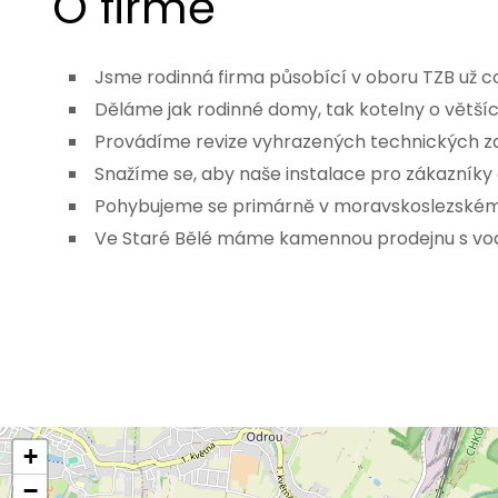
O firmě
Jsme rodinná firma působící v oboru TZB už cc
Děláme jak rodinné domy, tak kotelny o větš
Provádíme revize vyhrazených technických zař
Snažíme se, aby naše instalace pro zákazníky
Pohybujeme se primárně v moravskoslezském 
Ve Staré Bělé máme kamennou prodejnu s v
+
−